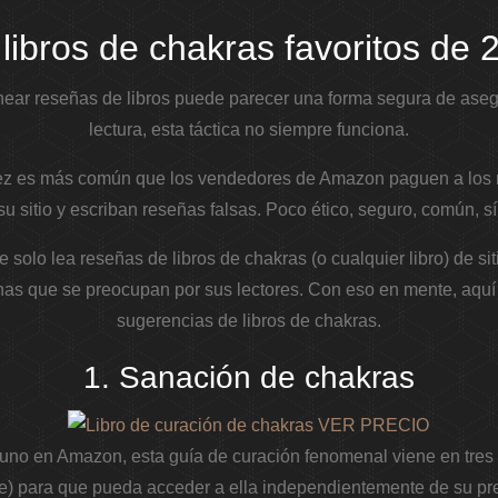
 libros de chakras favoritos de 
near reseñas de libros puede parecer una forma segura de ase
lectura, esta táctica no siempre funciona.
z es más común que los vendedores de Amazon paguen a los r
su sitio y escriban reseñas falsas. Poco ético, seguro, común, sí
e solo lea reseñas de libros de chakras (o cualquier libro) de s
as que se preocupan por sus lectores. Con eso en mente, aquí
sugerencias de libros de chakras.
1. Sanación de chakras
VER PRECIO
uno en Amazon, esta guía de curación fenomenal viene en tres fo
le) para que pueda acceder a ella independientemente de su pre