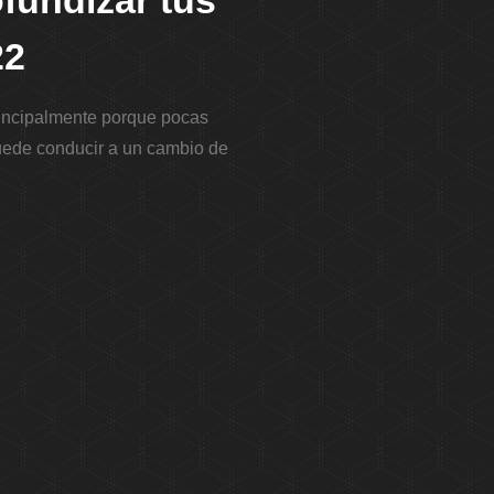
fundizar tus
22
Principalmente porque pocas
puede conducir a un cambio de