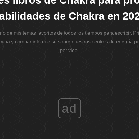
es libros de Chakra para pro
abilidades de Chakra en 20
no de mis temas favoritos de todos los tiempos para escribir. 
cia y compartir lo que sé sobre nuestros centros de energía 
por vida.
ad