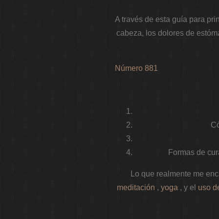
A través de esta guía para pri
cabeza, los dolores de estóma
Número 881
Có
Formas de cura
Lo que realmente me enca
meditación
,
yoga
, y el
uso de