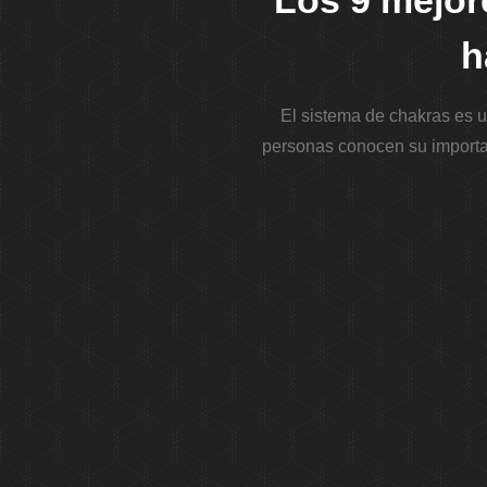
Los 9 mejor
h
El sistema de chakras es u
personas conocen su importan