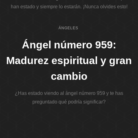
han estado y siempre lo estarán. ¡Nunca olvides esto!
ÁNGELES
Ángel número 959:
Madurez espiritual y gran
cambio
¿Has estado viendo al ángel número 959 y te has
preguntado qué podría significar?