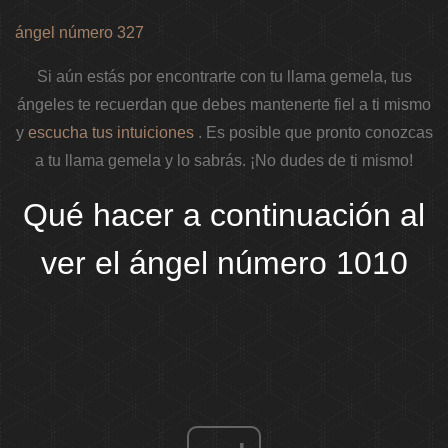
ángel número 327
Si aún estás por encontrarte con tu llama gemela, tus
ángeles te recuerdan que debes mantenerte fiel a ti mismo
y
escucha tus intuiciones
. Es posible que pronto conozcas
a tu llama gemela y lo sabrás. ¡No dudes de ti mismo!
Qué hacer a continuación al
ver el ángel número 1010