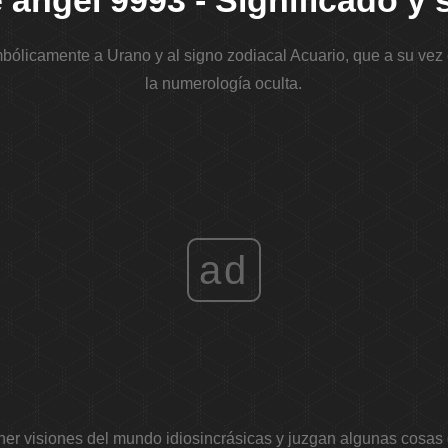
ángel 9993 - Significado y
ólicamente a Urano y al signo zodiacal Acuario, que a su vez 
la numerología oculta.
ad
ner visiones del mundo idiosincrásicas y juzgan algunas cosas