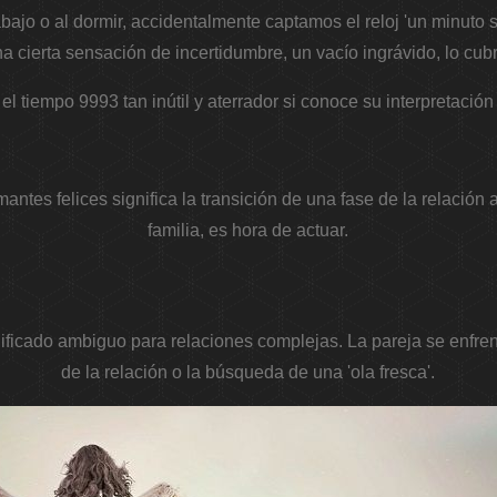
trabajo o al dormir, accidentalmente captamos el reloj 'un minuto
a cierta sensación de incertidumbre, un vacío ingrávido, lo cub
el tiempo 9993 tan inútil y aterrador si conoce su interpretación
mantes felices significa la transición de una fase de la relación 
familia, es hora de actuar.
nificado ambiguo para relaciones complejas. La pareja se enfrenta
de la relación o la búsqueda de una 'ola fresca'.