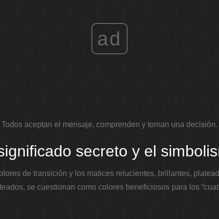
ad
Todos aceptan el mensaje, comprenden y toman una decisión.
significado secreto y el simbol
olores de transición y los matices relucientes, brillantes, platea
teados, se cuestionan como colores beneficiosos para los “cuat