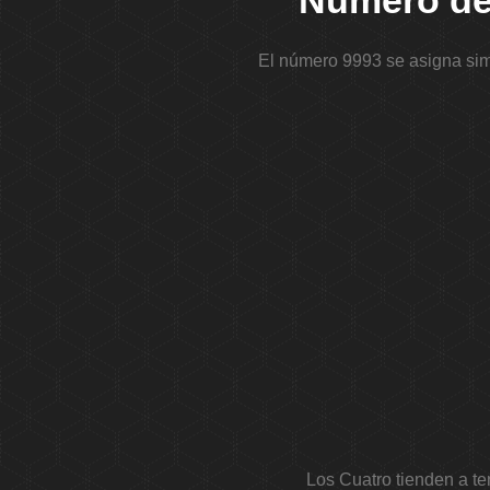
Número de 
El número 9993 se asigna simb
Los Cuatro tienden a te