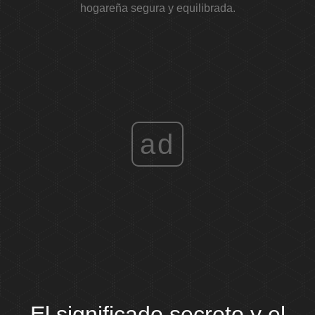
hogareña segura y equilibrada.
ad
El significado secreto y el