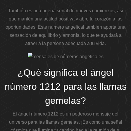
También es una buena señal de nuevos comienzos, así
que mantén una actitud positiva y abre tu corazón a las
oportunidades. Este número angelical también aporta una
sensación de equilibrio y armonía, lo que te ayudará a
atraer a la persona adecuada a tu vida.
¿Qué significa el ángel
número 1212 para las llamas
gemelas?
El ángel número 1212 es un poderoso mensaje del
universo para las llamas gemelas. ¡Es como una señal
cósmica que ilumina tu camino hacia la reunión de tu