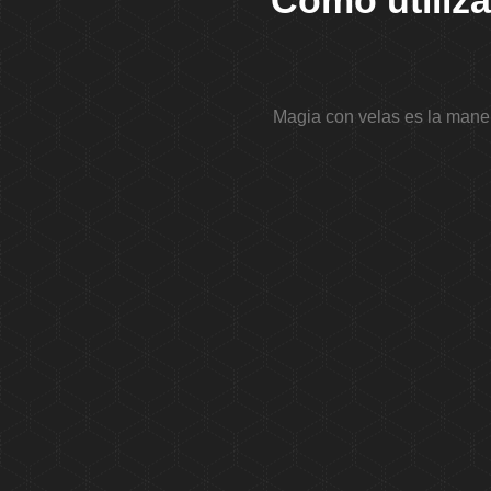
Cómo utiliza
Magia con velas
es la maner