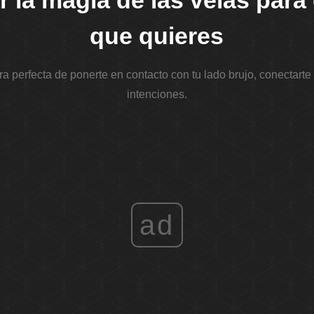
r la magia de las velas para
que quieres
a perfecta de ponerte en contacto con tu lado brujo, conectarte
intenciones.
ad