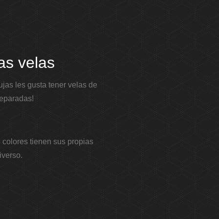
as velas
jas les gusta tener velas de
reparadas!
 colores tienen sus propias
iverso.