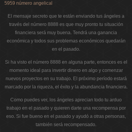
5959 número angelical
El mensaje secreto que te están enviando tus ángeles a
través del número 8888 es que muy pronto tu situación
financiera será muy buena. Tendrá una ganancia
económica y todos sus problemas económicos quedarán
en el pasado.
Si ha visto el número 8888 en alguna parte, entonces es el
momento ideal para invertir dinero en algo y comenzar
nuevos proyectos en su trabajo. El próximo período estará
marcado por la riqueza, el éxito y la abundancia financiera.
Como puedes ver, los ángeles aprecian todo tu arduo
trabajo en el pasado y quieren darte una recompensa por
eso. Si fue bueno en el pasado y ayudó a otras personas,
también será recompensado.