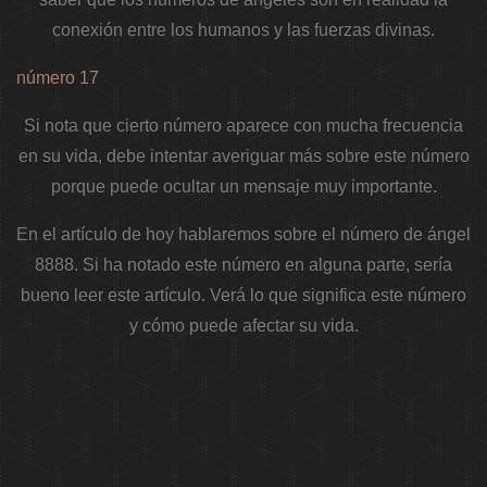
conexión entre los humanos y las fuerzas divinas.
número 17
Si nota que cierto número aparece con mucha frecuencia
en su vida, debe intentar averiguar más sobre este número
porque puede ocultar un mensaje muy importante.
En el artículo de hoy hablaremos sobre el número de ángel
8888. Si ha notado este número en alguna parte, sería
bueno leer este artículo. Verá lo que significa este número
y cómo puede afectar su vida.