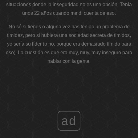
situaciones donde la inseguridad no es una opción. Tenía
unos 22 años cuando me di cuenta de eso.
No sé si tienes o alguna vez has tenido un problema de
timidez, pero si hubiera una sociedad secreta de tímidos,
yo sería su líder (o no, porque era demasiado tímido para
eso). La cuestión es que era muy, muy, muy inseguro para
hablar con la gente.
ad