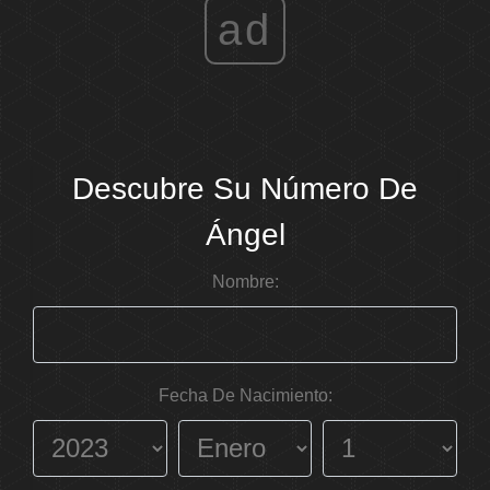
ad
Descubre Su Número De
Ángel
Nombre:
Fecha De Nacimiento: