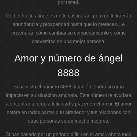
por usted.
De hecho, tus ángeles no te castigarán, pero no te traerán
abundancia y prosperidad hasta que lo mereces. Le
enseñarán cómo cambiar su comportamiento y cómo
convertirse en una mejor persona.
Amor y número de ángel
8888
Si ha visto el número 8888, también tendrá un gran
impacto en su situación amorosa. Este número te ayudará
a encontrar tu propia felicidad y placer en el amor. El amor
estará en todas partes a tu alrededor y tus relaciones con
otras personas serán mucho mejores.
Si has pasado por un período difícil en el amor, ahora todo