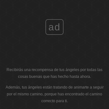
ad
Recibirás una recompensa de tus ángeles por todas las
cosas buenas que has hecho hasta ahora.
Además, tus ángeles están tratando de animarte a seguir
por el mismo camino, porque has encontrado el camino
correcto para ti.