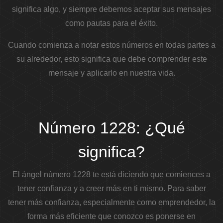
significa algo, y siempre debemos aceptar sus mensajes
como pautas para el éxito.
Cuando comienza a notar estos números en todas partes a
su alrededor, esto significa que debe comprender este
mensaje y aplicarlo en nuestra vida.
Número 1228: ¿Qué
significa?
El ángel número 1228 te está diciendo que comiences a
tener confianza y a creer más en ti mismo. Para saber
tener más confianza, especialmente como emprendedor, la
forma más eficiente que conozco es ponerse en