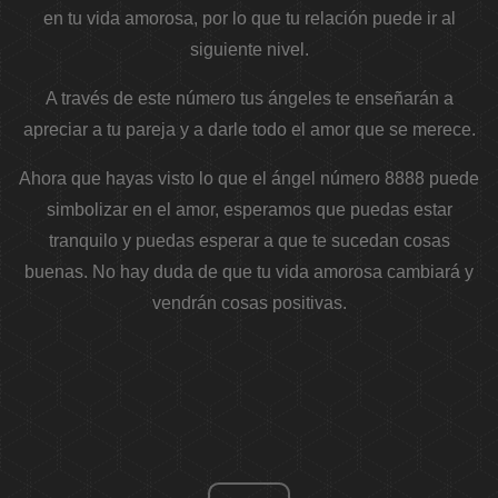
en tu vida amorosa, por lo que tu relación puede ir al
siguiente nivel.
A través de este número tus ángeles te enseñarán a
apreciar a tu pareja y a darle todo el amor que se merece.
Ahora que hayas visto lo que el ángel número 8888 puede
simbolizar en el amor, esperamos que puedas estar
tranquilo y puedas esperar a que te sucedan cosas
buenas. No hay duda de que tu vida amorosa cambiará y
vendrán cosas positivas.