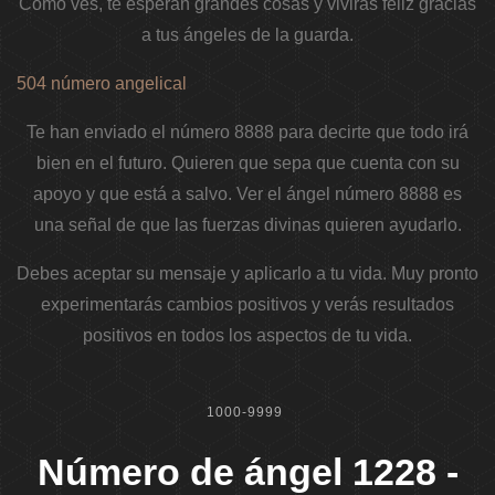
Como ves, te esperan grandes cosas y vivirás feliz gracias
a tus ángeles de la guarda.
504 número angelical
Te han enviado el número 8888 para decirte que todo irá
bien en el futuro. Quieren que sepa que cuenta con su
apoyo y que está a salvo. Ver el ángel número 8888 es
una señal de que las fuerzas divinas quieren ayudarlo.
Debes aceptar su mensaje y aplicarlo a tu vida. Muy pronto
experimentarás cambios positivos y verás resultados
positivos en todos los aspectos de tu vida.
1000-9999
Número de ángel 1228 -