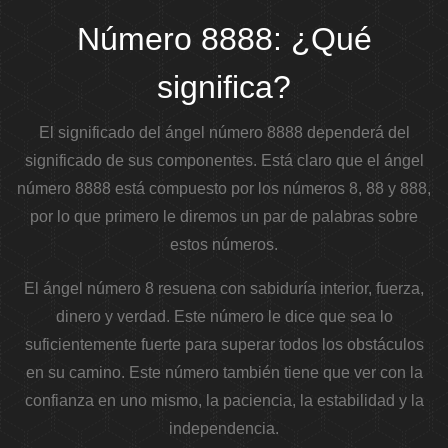
Número 8888: ¿Qué
significa?
El significado del ángel número 8888 dependerá del
significado de sus componentes. Está claro que el ángel
número 8888 está compuesto por los números 8, 88 y 888,
por lo que primero le diremos un par de palabras sobre
estos números.
El ángel número 8 resuena con sabiduría interior, fuerza,
dinero y verdad. Este número le dice que sea lo
suficientemente fuerte para superar todos los obstáculos
en su camino. Este número también tiene que ver con la
confianza en uno mismo, la paciencia, la estabilidad y la
independencia.