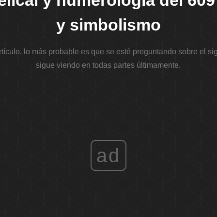
ical y numerología del 609 
y simbolismo
rtículo, lo más probable es que se esté preguntando sobre el s
sigue viendo en todas partes últimamente.
ad