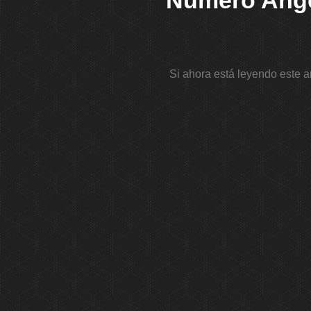
Número Angel
Si ahora está leyendo este a