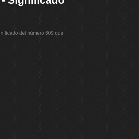
- Significado
ignificado del número 609 que