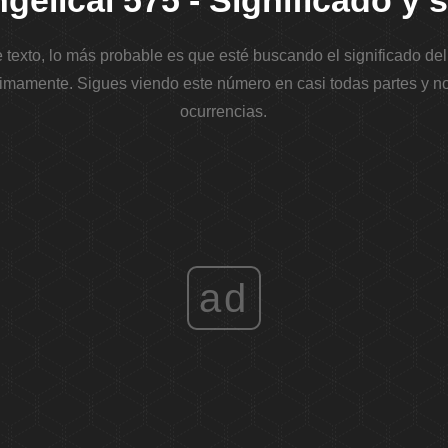
elical 575 - Significado y
e texto, lo más probable es que esté buscando el significado d
imamente. Sigues viendo este número en casi todas partes y no
ocurrencias.
ad