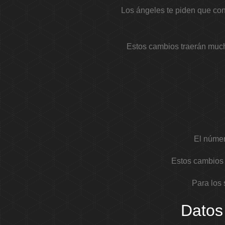
Los ángeles te piden que con
Estos cambios traerán mucha
El númer
Estos cambios 
Para los 
Datos