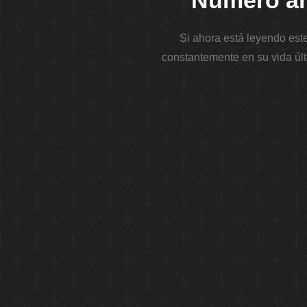
Número ang
Si ahora está leyendo est
constantemente en su vida últ