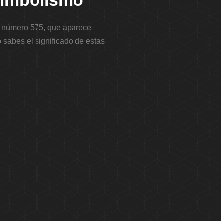
 simbolismo
el número 575, que aparece
 sabes el significado de estas