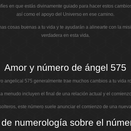
fíes en que estás divinamente guiado para hacer estos cambios
así como el apoyo del Universo en ese camino.
s cosas buenas a tu vida y te ayudarán a alinearte con la misi
verdadera en esta vida.
Amor y número de ángel 575
o angelical 575 generalmente trae muchos cambios a tu vida r
a menudo incluyen el final de una relación actual y el comienz
solteros, este número suele anunciar el comienzo de una nueva
 de numerología sobre el núme