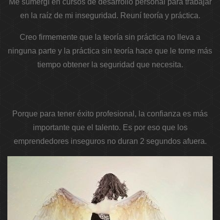
Me sumergí en cursos de desarrollo personal para trabajar
en la raíz de mi inseguridad. Reuní teoría y práctica.
Creo firmemente que la teoría sin práctica no lleva a
ninguna parte y la práctica sin teoría hace que le tome más
tiempo obtener la seguridad que necesita.
Porque para tener éxito profesional, la confianza es más
importante que el talento. Es por eso que los
emprendedores inseguros no duran 2 segundos afuera.