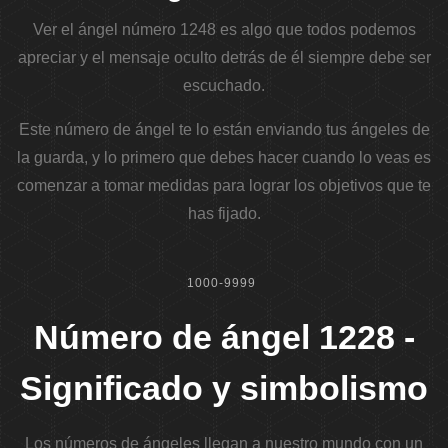
Ver el ángel número 1248 es algo que todos podemos
apreciar y el mensaje oculto detrás de él siempre debe ser
escuchado.
Este número de ángel te lo están enviando tus ángeles de
la guarda, y lo primero que debes hacer cuando lo veas es
comenzar a tomar medidas para lograr los objetivos que te
has fijado.
1000-9999
Número de ángel 1228 -
Significado y simbolismo
Los números de ángeles llegan a nuestro mundo con un